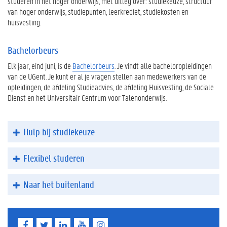
studeren in het hoger onderwijs, met uitleg over: studiekeuze, structuur
van hoger onderwijs, studiepunten, leerkrediet, studiekosten en
huisvesting.
Bachelorbeurs
Elk jaar, eind juni, is de
Bachelorbeurs
. Je vindt alle bacheloropleidingen
van de UGent. Je kunt er al je vragen stellen aan medewerkers van de
opleidingen, de afdeling Studieadvies, de afdeling Huisvesting, de Sociale
Dienst en het Universitair Centrum voor Talenonderwijs.
Hulp bij studiekeuze
Flexibel studeren
Naar het buitenland
F
T
L
Y
I