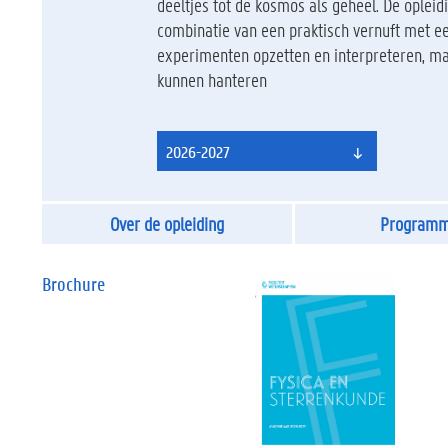
deeltjes tot de kosmos als geheel. De oplei
combinatie van een praktisch vernuft met een
experimenten opzetten en interpreteren, maa
kunnen hanteren
2026-2027
Over de opleiding
Program
Brochure