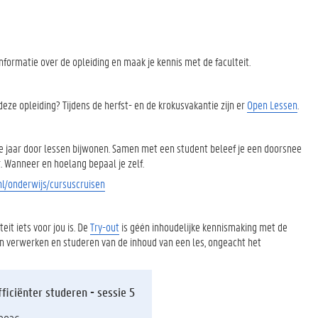
 informatie over de opleiding en maak je kennis met de faculteit.
eze opleiding? Tijdens de herfst- en de krokusvakantie zijn er
Open Lessen
.
le jaar door lessen bijwonen. Samen met een student beleef je een doorsnee
r. Wanneer en hoelang bepaal je zelf.
l/onderwijs/cursuscruisen
eit iets voor jou is. De
Try-out
is géén inhoudelijke kennismaking met de
ren verwerken en studeren van de inhoud van een les, ongeacht het
ficiënter studeren - sessie 5