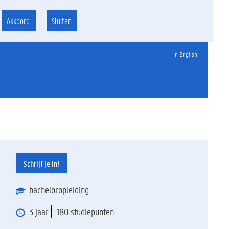
Akkoord
Sluiten
In English
Schrijf je in!
bacheloropleiding
3 jaar
180 studiepunten