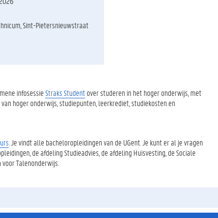
 2026
hnicum, Sint-Pietersnieuwstraat
emene infosessie
Straks Student
over studeren in het hoger onderwijs, met
r van hoger onderwijs, studiepunten, leerkrediet, studiekosten en
urs
. Je vindt alle bacheloropleidingen van de UGent. Je kunt er al je vragen
eidingen, de afdeling Studieadvies, de afdeling Huisvesting, de Sociale
m voor Talenonderwijs.