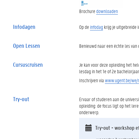
Brochure
downloaden
Infodagen
Op de
infodag
krijg je uitgebreide
Open Lessen
Benieuwd naar een échte les van d
Cursuscruisen
Je kan voor deze opleiding het he
lesdag in het 1e of 2e bachelorjaa
Inschrijven via
www.ugent.be/we/n
Try-out
Ervaar of studeren aan de universit
opleiding: de focus ligt op het le
onderwerp.
Try-out - workshop ef