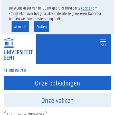
De studiekiezer van de UGent gebruikt third party
cookies
om
statistieken over het gebruik van de site te genereren. Daarvoor
hebben we jouw toestemming nodig.
Akkoord
Sluiten
MENU
STUDIEKIEZER
Onze opleidingen
Onze vakken
Academiejaar
:
2025-2026