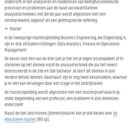
onderricht in het analyseren en modelleren van bedrijfseconomische
processen en problemen aan de hand van kwantitatieve
analysetechnieken. Het derde jaar wordt afgesloten met een
seminariewerk, opgevat als een geïntegreerde oefening.
Master
In de tweejarige masteropleiding Business Engineering, die Engelstalig is,
zijn er drie afstudeerrichtingen: Data Analytics, Finance en Operations
Management.
De keuze voor één van de drie laat je toe om je eigen lessenpakket af te
stemmen op het domein en/of de analysetechniek die jou het meest
interesseerde in de 2de en 3de bachelor. Je leert dit domein in alle
verdere details kennen. Daarnaast zijn er nog twee keuzevakken, waarvan
je er één kan vervangen door een stage in het bedrijfsleven.
De masteropleiding wordt afgesloten met een masterproef waarin je,
onder begeleiding van een professor, een probleem in alle dimensies
onderzoekt
Naast de hier beschreven (domein)master kun je ook kiezen voor
de
educatieve master
(90 sp).