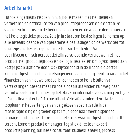
Arbeidsmarkt
Handelsingenieurs hebben in hun job te maken met het beheren,
verbeteren en optimaliseren van productieprocessen en diensten. Ze
slaan een brug tussen de bedrijfseconomen en de andere deelnemers in
het hele logistieke proces. Ze zijn in staat om beslissingen te nemen op
alle niveaus, gaande van operationele beslissingen op de werkvloer tot
strategische beslissingen aan de top van het bedrijf. Vanuit
bedrijfseconomisch perspectief zijn ze voldoende vertrouwd met het
product, het productieproces en de logistieke keten om bijvoorbeeld aan
kostprijscalculatie te doen. Ook bijvoorbeeld in de financiële sector
kunnen afgestudeerde handelsingenieurs aan de slag. Denk maar aan het
financieren van nieuwe productie-eenheden of het afsluiten van
verzekeringen. Steeds meer handelsingenieurs vinden hun weg naar
verantwoordelijke functies op het vlak van informatievoorziening en IT, als
informatiearchitect of IT-consultant. Vele afgestudeerden starten hun
loopbaan in het verlengde van de gekozen specialisatie in de
masteropleiding en groeien op termijn door naar meer algemene
managementfuncties. Enkele concrete jobs waarin afgestudeerden HIR
terecht komen: productiemanager, logistiek directeur, expert
productieplanning, business consultant, business analyst, process