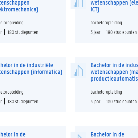
tenschappen
wetenschappen (ele
ektromechanica)
ICT)
eloropleiding
bacheloropleiding
ar
180 studiepunten
3 jaar
180 studiepunten
helor in de industriële
Bachelor in de indus
enschappen (informatica)
wetenschappen (ma
productieautomatis
eloropleiding
bacheloropleiding
ar
180 studiepunten
3 jaar
180 studiepunten
helor in de
Bachelor in de