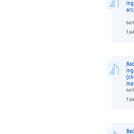
in
arc
bach
3 ja
Bac
in
(ch
mat
bach
3 ja
Bac