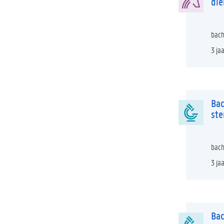
di
bach
3 ja
Bac
st
bach
3 ja
Bac