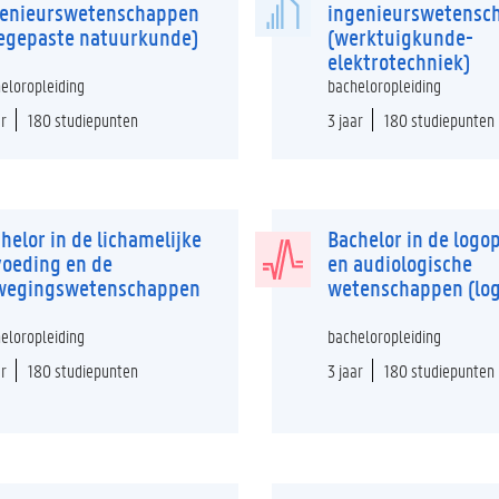
genieurswetenschappen
ingenieurswetensc
egepaste natuurkunde)
(werktuigkunde-
elektrotechniek)
eloropleiding
bacheloropleiding
ar
180 studiepunten
3 jaar
180 studiepunten
helor in de lichamelijke
Bachelor in de logo
oeding en de
en audiologische
wegingswetenschappen
wetenschappen (lo
eloropleiding
bacheloropleiding
ar
180 studiepunten
3 jaar
180 studiepunten