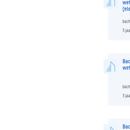
we
(el
bach
3 ja
Bac
wet
bach
3 ja
Bac