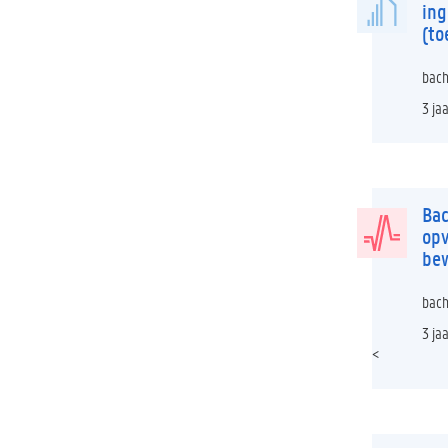
in
(to
bach
3 ja
Bac
opv
be
bach
3 ja
<