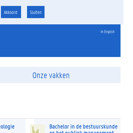
Akkoord
Sluiten
In English
Onze vakken
eologie
Bachelor in de bestuurskunde
en het publiek management