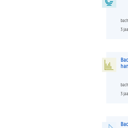
bach
3 ja
Bac
ha
bach
3 ja
Bac