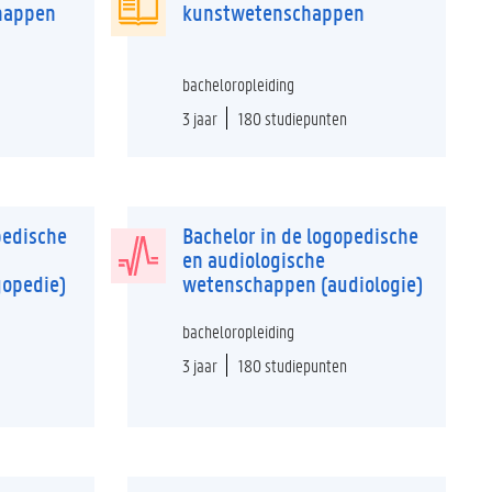
happen
kunstwetenschappen
bacheloropleiding
3 jaar
180 studiepunten
pedische
Bachelor in de logopedische
en audiologische
gopedie)
wetenschappen (audiologie)
bacheloropleiding
3 jaar
180 studiepunten