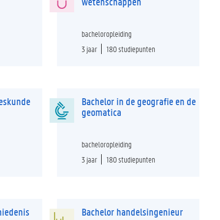
wetenschappen
bacheloropleiding
3 jaar
180 studiepunten
eeskunde
Bachelor in de geografie en de
geomatica
bacheloropleiding
3 jaar
180 studiepunten
hiedenis
Bachelor handelsingenieur