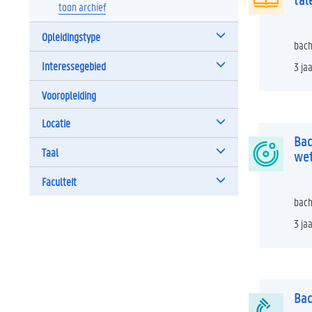
toon archief
Opleidingstype
bach
Interessegebied
3 ja
Vooropleiding
Locatie
Bac
Taal
we
Faculteit
bach
3 ja
Bac