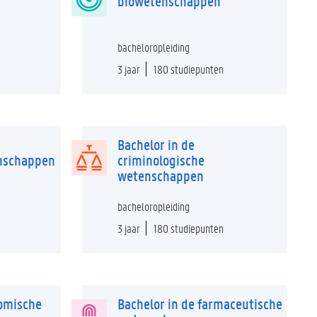
biowetenschappen
bacheloropleiding
3 jaar
180 studiepunten
Bachelor in de
nschappen
criminologische
wetenschappen
bacheloropleiding
3 jaar
180 studiepunten
nomische
Bachelor in de farmaceutische