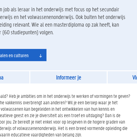
 job als leraar in het onderwijs met focus op het secundair
derwijs en het volwassenenonderwijs. Ook buiten het onderwijs
iding relevant. Wie al een masterdiploma op zak heeft, kan
r (60 studiepunten) volgen.
alen en culturen
ma
Informeer je
Vl
ald? Heb je ambities om in het onderwijs te werken of vormingen te geven?
che vakkennis overbrengt aan anderen? Wil je een beroep waar je hét
f volwassenen kan begeleiden in het ontwikkelen van hun kennis en
atieve geest en zie je diversiteit als een troef en uitdaging? Dan is de
or jou. Ze bereidt je niet enkel voor op lesgeven in de hogere graden van
derwijs of volwassenenonderwijs. Het is een breed vormende opleiding die
 waarin educatieve vaardigheden van belang zijn.