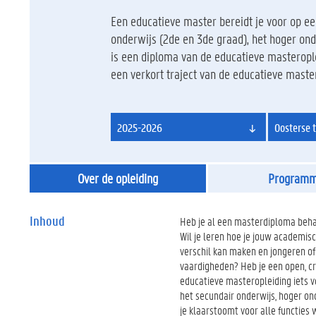
Een educatieve master bereidt je voor op een
onderwijs (2de en 3de graad), het hoger on
is een diploma van de educatieve masterople
een verkort traject van de educatieve maste
2025-2026
Oosterse t
Over de opleiding
Program
Inhoud
Heb je al een masterdiploma beha
Wil je leren hoe je jouw academis
verschil kan maken en jongeren o
vaardigheden? Heb je een open, cre
educatieve masteropleiding iets vo
het secundair onderwijs, hoger on
je klaarstoomt voor alle functies