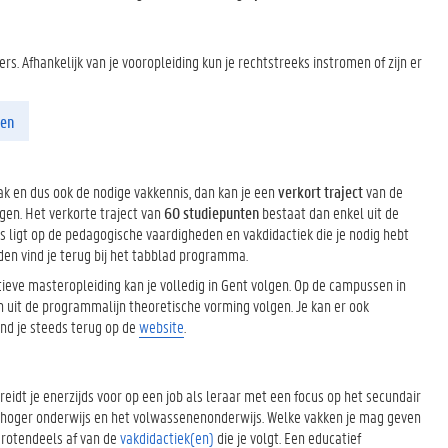
rs. Afhankelijk van je vooropleiding kun je rechtstreeks instromen of zijn er
den
k en dus ook de nodige vakkennis, dan kan je een
verkort traject
van de
gen. Het verkorte traject van
60 studiepunten
bestaat dan enkel uit de
s ligt op de pedagogische vaardigheden en vakdidactiek die je nodig hebt
en vind je terug bij het tabblad programma.
tieve masteropleiding kan je volledig in Gent volgen. Op de campussen in
en uit de programmalijn theoretische vorming volgen. Je kan er ook
nd je steeds terug op de
website
.
eidt je enerzijds voor op een job als leraar met een focus op het secundair
t hoger onderwijs en het volwassenenonderwijs. Welke vakken je mag geven
grotendeels af van de
vakdidactiek(en)
die je volgt. Een educatief