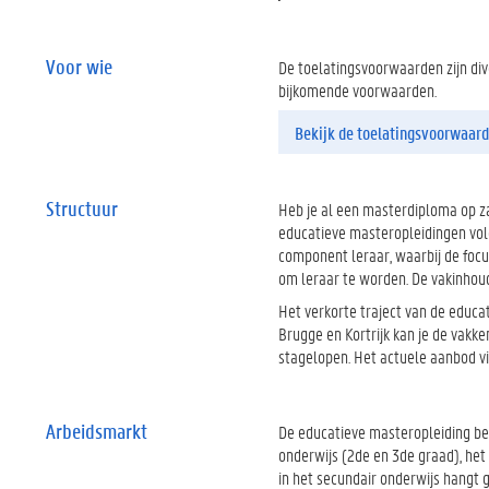
Voor wie
De toelatingsvoorwaarden zijn dive
bijkomende voorwaarden.
Bekijk de toelatingsvoorwaar
Structuur
Heb je al een masterdiploma op za
educatieve masteropleidingen vol
component leraar, waarbij de focu
om leraar te worden. De vakinhoud
Het verkorte traject van de educa
Brugge en Kortrijk kan je de vakk
stagelopen. Het actuele aanbod vi
Arbeidsmarkt
De educatieve masteropleiding ber
onderwijs (2de en 3de graad), he
in het secundair onderwijs hangt 