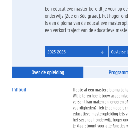
Een educatieve master bereidt je voor op een
onderwijs (2de en 3de graad), het hoger on
is een diploma van de educatieve masterople
een verkort traject van de educatieve maste
2025-2026
Oosterse t
Over de opleiding
Program
Inhoud
Heb je al een masterdiploma beha
Wil je leren hoe je jouw academis
verschil kan maken en jongeren o
vaardigheden? Heb je een open, cre
educatieve masteropleiding iets vo
het secundair onderwijs, hoger on
je klaarstoomt voor alle functies