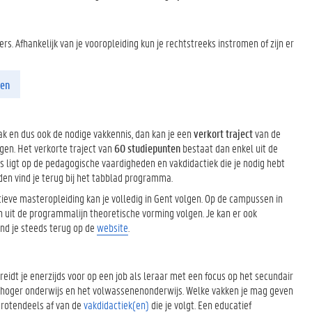
rs. Afhankelijk van je vooropleiding kun je rechtstreeks instromen of zijn er
den
k en dus ook de nodige vakkennis, dan kan je een
verkort traject
van de
gen. Het verkorte traject van
60 studiepunten
bestaat dan enkel uit de
s ligt op de pedagogische vaardigheden en vakdidactiek die je nodig hebt
en vind je terug bij het tabblad programma.
tieve masteropleiding kan je volledig in Gent volgen. Op de campussen in
en uit de programmalijn theoretische vorming volgen. Je kan er ook
nd je steeds terug op de
website
.
eidt je enerzijds voor op een job als leraar met een focus op het secundair
t hoger onderwijs en het volwassenenonderwijs. Welke vakken je mag geven
grotendeels af van de
vakdidactiek(en)
die je volgt. Een educatief