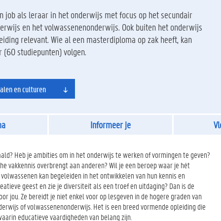
 job als leraar in het onderwijs met focus op het secundair
derwijs en het volwassenenonderwijs. Ook buiten het onderwijs
iding relevant. Wie al een masterdiploma op zak heeft, kan
r (60 studiepunten) volgen.
alen en culturen
ma
Informeer je
Vl
ald? Heb je ambities om in het onderwijs te werken of vormingen te geven?
che vakkennis overbrengt aan anderen? Wil je een beroep waar je hét
f volwassenen kan begeleiden in het ontwikkelen van hun kennis en
atieve geest en zie je diversiteit als een troef en uitdaging? Dan is de
or jou. Ze bereidt je niet enkel voor op lesgeven in de hogere graden van
derwijs of volwassenenonderwijs. Het is een breed vormende opleiding die
 waarin educatieve vaardigheden van belang zijn.