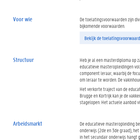
Voor wie
De toelatingsvoorwaarden zijn dive
bijkomende voorwaarden.
Bekijk de toelatingsvoorwaar
Structuur
Heb je al een masterdiploma op za
educatieve masteropleidingen vol
component leraar, waarbij de focu
om leraar te worden. De vakinhoud
Het verkorte traject van de educa
Brugge en Kortrijk kan je de vakk
stagelopen. Het actuele aanbod vi
Arbeidsmarkt
De educatieve masteropleiding ber
onderwijs (2de en 3de graad), he
in het secundair onderwijs hangt 