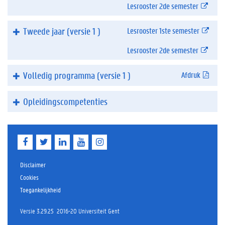
Lesrooster 2de semester
(exter
Tweede jaar
(
versie 1
)
Lesrooster 1ste semester
(exter
Lesrooster 2de semester
(exter
Volledig programma
(
versie 1
)
Afdruk
(.pdf)
Opleidingscompetenties
F
T
L
Y
I
a
w
i
o
n
c
i
n
u
s
e
t
k
T
t
Disclaimer
b
t
e
u
a
Cookies
o
e
d
b
g
Toegankelijkheid
o
r
I
e
r
k
n
a
m
Versie 3.29.25
2016-20 Universiteit Gent