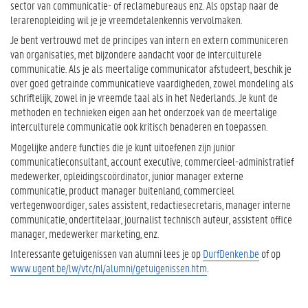
sector van communicatie- of reclamebureaus enz. Als opstap naar de
lerarenopleiding wil je je vreemdetalenkennis vervolmaken.
Je bent vertrouwd met de principes van intern en extern communiceren
van organisaties, met bijzondere aandacht voor de interculturele
communicatie. Als je als meertalige communicator afstudeert, beschik je
over goed getrainde communicatieve vaardigheden, zowel mondeling als
schriftelijk, zowel in je vreemde taal als in het Nederlands. Je kunt de
methoden en technieken eigen aan het onderzoek van de meertalige
interculturele communicatie ook kritisch benaderen en toepassen.
Mogelijke andere functies die je kunt uitoefenen zijn junior
communicatieconsultant, account executive, commercieel-administratief
medewerker, opleidingscoördinator, junior manager externe
communicatie, product manager buitenland, commercieel
vertegenwoordiger, sales assistent, redactiesecretaris, manager interne
communicatie, ondertitelaar, journalist technisch auteur, assistent office
manager, medewerker marketing, enz.
Interessante getuigenissen van alumni lees je op
DurfDenken.be
of op
www.ugent.be/lw/vtc/nl/alumni/getuigenissen.htm
.