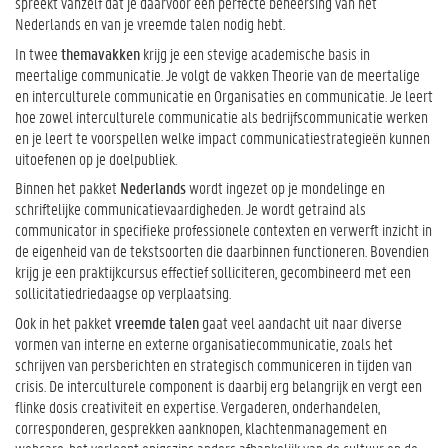
spreekt vanzelf dat je daarvoor een perfecte beheersing van het
Nederlands en van je vreemde talen nodig hebt.
In twee
themavakken
krijg je een stevige academische basis in
meertalige communicatie. Je volgt de vakken Theorie van de meertalige
en interculturele communicatie en Organisaties en communicatie. Je leert
hoe zowel interculturele communicatie als bedrijfscommunicatie werken
en je leert te voorspellen welke impact communicatiestrategieën kunnen
uitoefenen op je doelpubliek.
Binnen het pakket
Nederlands
wordt ingezet op je mondelinge en
schriftelijke communicatievaardigheden. Je wordt getraind als
communicator in specifieke professionele contexten en verwerft inzicht in
de eigenheid van de tekstsoorten die daarbinnen functioneren. Bovendien
krijg je een praktijkcursus effectief solliciteren, gecombineerd met een
sollicitatiedriedaagse op verplaatsing.
Ook in het pakket
vreemde talen
gaat veel aandacht uit naar diverse
vormen van interne en externe organisatiecommunicatie, zoals het
schrijven van persberichten en strategisch communiceren in tijden van
crisis. De interculturele component is daarbij erg belangrijk en vergt een
flinke dosis creativiteit en expertise. Vergaderen, onderhandelen,
corresponderen, gesprekken aanknopen, klachtenmanagement en