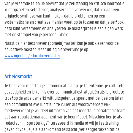
van je vreemde talen. Je bewijst dat je zelfstandig en kritisch informatie
kunt opzoeken, selecteren, analyseren en verwerken, dat je daar een
originele synthese van kunt maken, dat je problemen op een
systematische en creatieve manier weet op te lossen en dat je zelf ook
data kunt verzamelen en analyseren. Je masterproef is een eigen werk
met de stempel van je persoonlijkheid.
Naast de hier beschreven (domein)master, kun je ook kiezen voor de
educatieve master. Meer uitleg hierover vind je op
www.ugent.be/educatievemaster
.
Arbeidsmarkt
Je kiest voor meertalige communicatie als je je talenkennis, je culturele
gevoeligheid en je kennis over communicatiestrategieën als je grootste
troef op de arbeidsmarkt wilt uitspelen. Je speelt met de idee om later
een communicatieve functie in te vullen als woordvoerder/ PR-
medewerker of je wil deel uitmaken van het meertalig socialmediateam
dat aan reputatiemanagement van je bedrijf doet. Misschien ben je als
redacteur-in-spe sterk geïnteresseerd in media of wil je taaltraining
geven of voel je je als aankomend tekstschrijver aangetrokken tot de