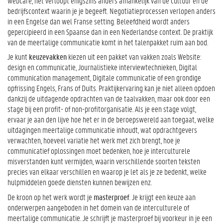
webcare, het verloopt enigszins anders afhankelijk van de cultuur en de
bedrijfscontext waarin je je begeeft. Negotiatieprocessen verlopen anders
in een Engelse dan wel Franse setting. Beleefdheid wordt anders
gepercipieerd in een Spaanse dan in een Nederlandse context. De praktijk
van de meertalige communicatie komt in het talenpakket ruim aan bod.
Je kunt
keuzevakken
kiezen uit een pakket van vakken zoals Website:
design en communicatie, Journalistieke interviewtechnieken, Digital
communication management, Digitale communicatie of een grondige
opfrissing Engels, Frans of Duits. Praktijkervaring kan je niet alleen opdoen
dankzij de uitdagende opdrachten van de taalvakken, maar ook door een
stage bij een profit- of non-profitorganisatie. Als je een stage volgt,
ervaar je aan den lijve hoe het er in de beroepswereld aan toegaat, welke
uitdagingen meertalige communicatie inhoudt, wat opdrachtgevers
verwachten, hoeveel variatie het werk met zich brengt, hoe je
communicatief oplossingen moet bedenken, hoe je interculturele
misverstanden kunt vermijden, waarin verschillende soorten teksten
precies van elkaar verschillen en waarop je let als je ze bedenkt, welke
hulpmiddelen goede diensten kunnen bewijzen enz.
De kroon op het werk wordt je
masterproef
. Je krijgt een keuze aan
onderwerpen aangeboden in het domein van de interculturele of
meertalige communicatie. Je schrijft je masterproef bij voorkeur in je een