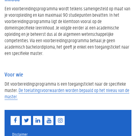
Een voorbereidingsprogramma wordt telkens samengesteld op maat van
je vooropleiding en kan maximaal 90 studiepunten bevatten. In het
voorbereidingsprogramma ligt de klemtoon vooral op de
domeinspecifieke leerinhoud. Je volgde eerder al een academische
opleiding en je beheerst dus al de algemeen wetenschappelijke
competenties. Via een voorbereidingsprogramma behaal je geen
academisch bachelordiploma, het geeft je enkel een toegangsticket naar
een specifieke master.
Voor wie
Dit voorbereidingsprogramma is een toegangsticket naar de specifieke
master.
De toelatingsvoorwaarden worden bepaald op het niveau van de
master.
F
T
L
Y
I
a
w
i
o
n
c
i
n
u
s
e
t
k
T
t
Disclaimer