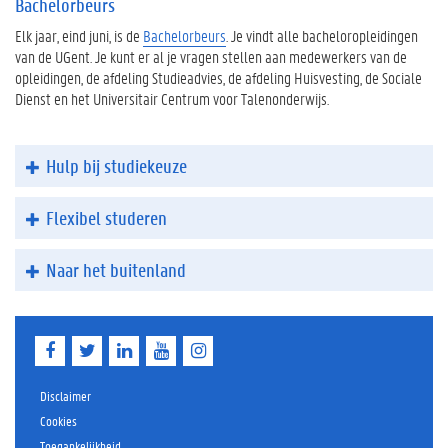
Bachelorbeurs
Elk jaar, eind juni, is de
Bachelorbeurs
. Je vindt alle bacheloropleidingen
van de UGent. Je kunt er al je vragen stellen aan medewerkers van de
opleidingen, de afdeling Studieadvies, de afdeling Huisvesting, de Sociale
Dienst en het Universitair Centrum voor Talenonderwijs.
Hulp bij studiekeuze
Flexibel studeren
Naar het buitenland
F
T
L
Y
I
a
w
i
o
n
c
i
n
u
s
e
t
k
T
t
Disclaimer
b
t
e
u
a
Cookies
o
e
d
b
g
Toegankelijkheid
o
r
I
e
r