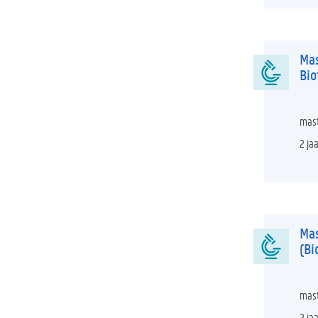
Mas
Bio
mast
2 ja
Mas
(Bi
mast
2 ja