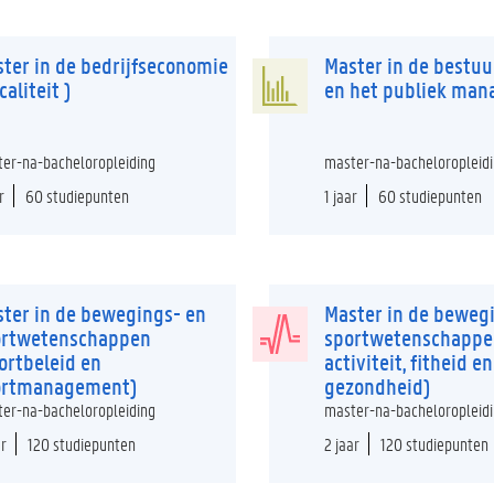
ter in de bedrijfseconomie
Master in de bestu
caliteit )
en het publiek ma
er-na-bacheloropleiding
master-na-bacheloropleid
r
60 studiepunten
1 jaar
60 studiepunten
ter in de bewegings- en
Master in de beweg
ortwetenschappen
sportwetenschappen
ortbeleid en
activiteit, fitheid en
ortmanagement)
gezondheid)
er-na-bacheloropleiding
master-na-bacheloropleid
ar
120 studiepunten
2 jaar
120 studiepunten