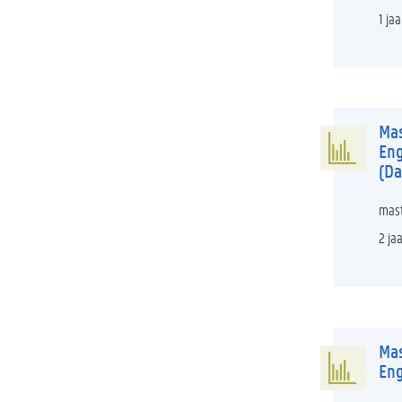
1 jaa
Mas
Eng
(Da
mast
2 ja
Mas
Eng