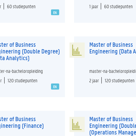
r
60 studiepunten
1 jaar
60 studiepunten
EN
ter of Business
Master of Business
ineering (Double Degree)
Engineering (Data A
ta Analytics)
er-na-bacheloropleiding
master-na-bacheloropleid
ar
120 studiepunten
2 jaar
120 studiepunten
EN
ter of Business
Master of Business
ineering (Finance)
Engineering (Doubl
(Operations Manag