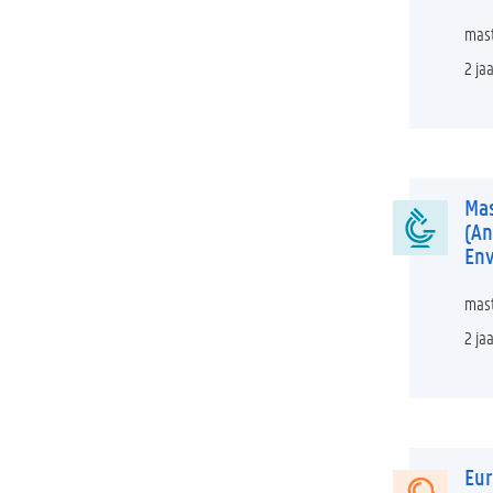
mast
2 ja
Mas
(An
Env
mast
2 ja
Eur