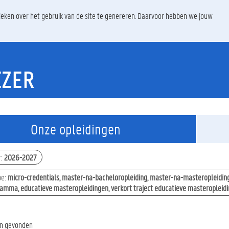
ieken over het gebruik van de site te genereren. Daarvoor hebben we jouw
EZER
Onze opleidingen
r
:
2026-2027
pe
:
micro-credentials, master-na-bacheloropleiding, master-na-masteropleidin
amma, educatieve masteropleidingen, verkort traject educatieve masteropleid
en gevonden