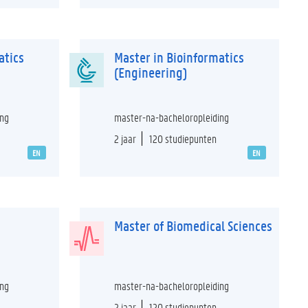
atics
Master in Bioinformatics
(Engineering)
ing
master-na-bacheloropleiding
2 jaar
120 studiepunten
EN
EN
Master of Biomedical Sciences
ing
master-na-bacheloropleiding
2 jaar
120 studiepunten