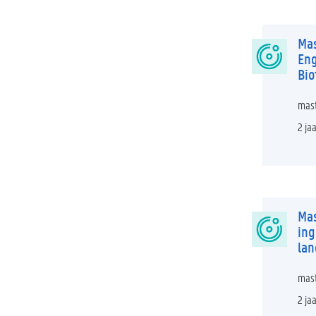
Mas
Eng
Bio
mast
2 ja
Mas
in
la
mast
2 ja