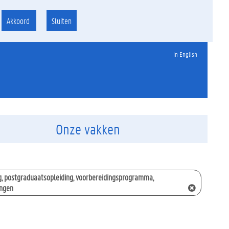
Akkoord
Sluiten
In English
Onze vakken
g, postgraduaatsopleiding, voorbereidingsprogramma,
ingen