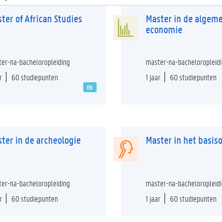
ter of African Studies
Master in de algem
economie
er-na-bacheloropleiding
master-na-bacheloropleid
r
60 studiepunten
1 jaar
60 studiepunten
EN
ter in de archeologie
Master in het basis
er-na-bacheloropleiding
master-na-bacheloropleid
r
60 studiepunten
1 jaar
60 studiepunten