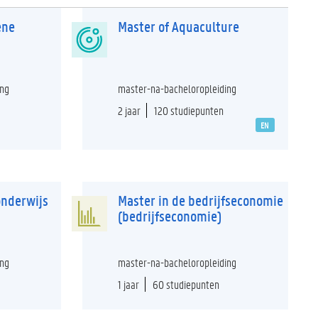
ene
Master of Aquaculture
ing
master-na-bacheloropleiding
2 jaar
120 studiepunten
EN
onderwijs
Master in de bedrijfseconomie
(bedrijfseconomie)
ing
master-na-bacheloropleiding
1 jaar
60 studiepunten