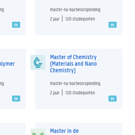
ing
master-na-bacheloropleiding
2 jaar
120 studiepunten
EN
EN
y
Master of Chemistry
Polymer
(Materials and Nano
Chemistry)
ing
master-na-bacheloropleiding
2 jaar
120 studiepunten
EN
EN
Master in de