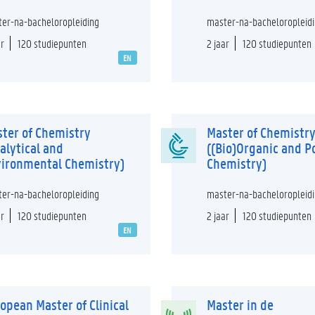
er-na-bacheloropleiding
master-na-bacheloropleid
ar
120 studiepunten
2 jaar
120 studiepunten
EN
ter of Chemistry
Master of Chemistr
alytical and
((Bio)Organic and 
ironmental Chemistry)
Chemistry)
er-na-bacheloropleiding
master-na-bacheloropleid
ar
120 studiepunten
2 jaar
120 studiepunten
EN
opean Master of Clinical
Master in de