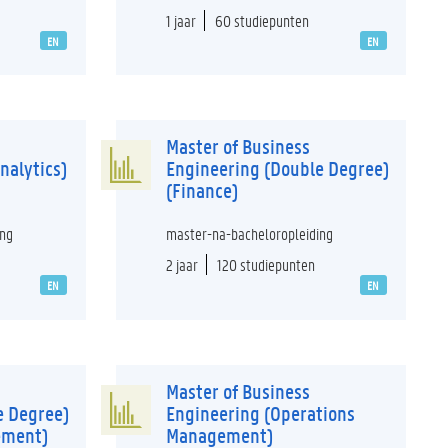
1 jaar
60 studiepunten
EN
EN
Master of Business
nalytics)
Engineering (Double Degree)
(Finance)
ing
master-na-bacheloropleiding
2 jaar
120 studiepunten
EN
EN
Master of Business
e Degree)
Engineering (Operations
ement)
Management)