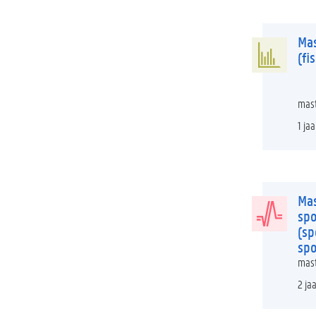
Mas
(fis
mast
1 jaa
Mas
sp
(sp
sp
mast
2 ja