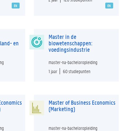
EN
EN
Master in de
land- en
biowetenschappen:
voedingsindustrie
ing
master-na-bacheloropleiding
1 jaar
60 studiepunten
 Economics
Master of Business Economics
)
(Marketing)
ing
master-na-bacheloropleiding