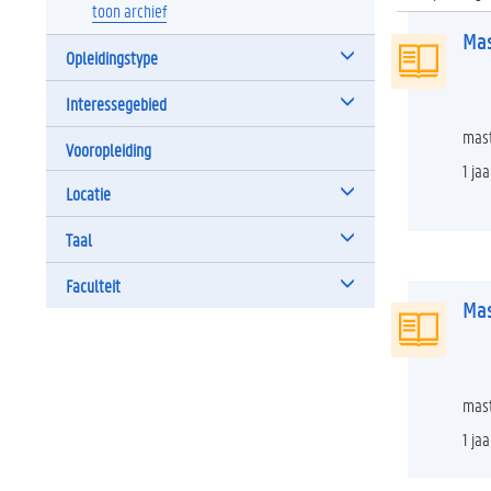
toon archief
Mas
Opleidingstype
Interessegebied
mast
Vooropleiding
1 jaa
Locatie
Taal
Faculteit
Mas
mast
1 jaa