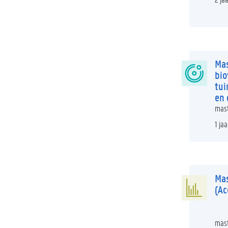
Mas
bio
tui
en 
mast
1 jaa
Mas
(Ac
mast