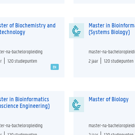
ter of Biochemistry and
Master in Bioinform
technology
(Systems Biology)
er-na-bacheloropleiding
master-na-bacheloropleid
ar
120 studiepunten
2 jaar
120 studiepunten
EN
ter in Bioinformatics
Master of Biology
oscience Engineering)
er-na-bacheloropleiding
master-na-bacheloropleid
ar
120 studiepunten
2 jaar
120 studiepunten