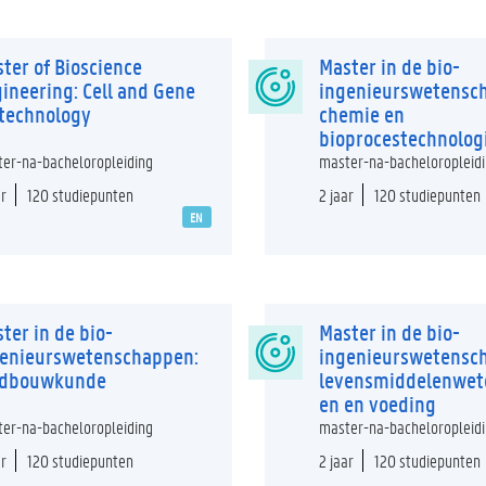
ter of Bioscience
Master in de bio-
ineering: Cell and Gene
ingenieurswetensc
technology
chemie en
bioprocestechnolog
er-na-bacheloropleiding
master-na-bacheloropleid
ar
120 studiepunten
2 jaar
120 studiepunten
EN
ter in de bio-
Master in de bio-
genieurswetenschappen:
ingenieurswetensc
ndbouwkunde
levensmiddelenwet
en en voeding
er-na-bacheloropleiding
master-na-bacheloropleid
ar
120 studiepunten
2 jaar
120 studiepunten