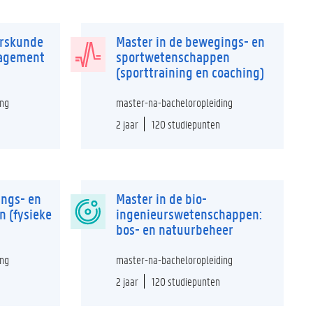
urskunde
Master in de bewegings- en
nagement
sportwetenschappen
(sporttraining en coaching)
ing
master-na-bacheloropleiding
2 jaar
120 studiepunten
ings- en
Master in de bio-
 (fysieke
ingenieurswetenschappen:
bos- en natuurbeheer
ing
master-na-bacheloropleiding
2 jaar
120 studiepunten