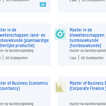
EN
ter in de
Master in de
wetenschappen: land- en
biowetenschappen: 
nbouwkunde (plantaardige
tuinbouwkunde
dierlijke productie)
(tuinbouwkunde)
er-na-bacheloropleiding
master-na-bacheloropleid
r
60 studiepunten
1 jaar
60 studiepunten
ter of Business Economics
Master of Business
countancy)
(Corporate Finance 
er-na-bacheloropleiding
master-na-bacheloropleid