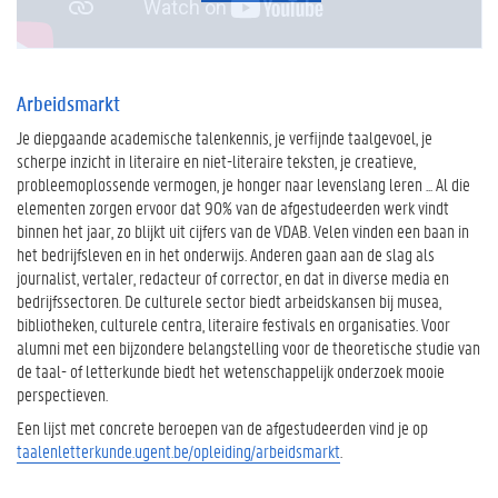
Arbeidsmarkt
Je diepgaande academische talenkennis, je verfijnde taalgevoel, je
scherpe inzicht in literaire en niet-literaire teksten, je creatieve,
probleemoplossende vermogen, je honger naar levenslang leren ... Al die
elementen zorgen ervoor dat 90% van de afgestudeerden werk vindt
binnen het jaar, zo blijkt uit cijfers van de VDAB. Velen vinden een baan in
het bedrijfsleven en in het onderwijs. Anderen gaan aan de slag als
journalist, vertaler, redacteur of corrector, en dat in diverse media en
bedrijfssectoren. De culturele sector biedt arbeidskansen bij musea,
bibliotheken, culturele centra, literaire festivals en organisaties. Voor
alumni met een bijzondere belangstelling voor de theoretische studie van
de taal- of letterkunde biedt het wetenschappelijk onderzoek mooie
perspectieven.
Een lijst met concrete beroepen van de afgestudeerden vind je op
taalenletterkunde.ugent.be/opleiding/arbeidsmarkt
.