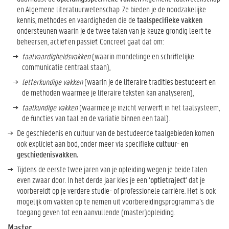
en Algemene literatuurwetenschap. Ze bieden je de noodzakelijke
kennis, methodes en vaardigheden die de
taalspecifieke vakken
ondersteunen waarin je de twee talen van je keuze grondig leert te
beheersen, actief en passief. Concreet gaat dat om:
taalvaardigheidsvakken
(waarin mondelinge en schriftelijke
communicatie centraal staan),
letterkundige vakken
(waarin je de literaire tradities bestudeert en
de methoden waarmee je literaire teksten kan analyseren),
taalkundige vakken
(waarmee je inzicht verwerft in het taalsysteem,
de functies van taal en de variatie binnen een taal).
De geschiedenis en cultuur van de bestudeerde taalgebieden komen
ook expliciet aan bod, onder meer via specifieke
cultuur- en
geschiedenisvakken.
Tijdens de eerste twee jaren van je opleiding wegen je beide talen
even zwaar door. In het derde jaar kies je een ‘
optietraject
’ dat je
voorbereidt op je verdere studie- of professionele carrière. Het is ook
mogelijk om vakken op te nemen uit voorbereidingsprogramma’s die
toegang geven tot een aanvullende (master)opleiding.
Master