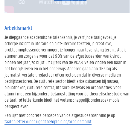
Arbeidsmarkt
Je diepgaande academische talenkennis, je verfijnde taalgevoel, je
scherpe inzicht in literaire en niet-literaire teksten, je creatieve,
probleemoplossende vermogen, je honger naar levenslang leren ... Al die
elementen zorgen ervoor dat 90% van de afgestudeerden werk vindt
binnen het jaar, zo blijkt uit cijfers van de VDAB. Velen vinden een baan in
het bedrijfsleven en in het onderwijs. Anderen gaan aan de slag als
journalist, vertaler, redacteur of corrector, en dat in diverse media en
bedrijfssectoren. De culturele sector biedt arbeidskansen bij musea,
bibliotheken, culturele centra, literaire festivals en organisaties. Voor
alumni met een bijzondere belangstelling voor de theoretische studie van
de taal- of letterkunde biedt het wetenschappelijk onderzoek mooie
perspectieven.
Een lijst met concrete beroepen van de afgestudeerden vind je op
taalenletterkunde.ugent.be/opleiding/arbeidsmarkt
.