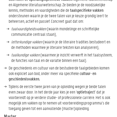
en Algemene literatuurwetenschap. Ze bieden je de noodzakelijke
kennis, methodes en vaardigheden die de
taalspecifieke vakken
ondersteunen waarin je de twee talen van je keuze grondig leert te
beheersen, actief en passief. Concreet gaat dat om:
taalvaardigheidsvakken
(waarin mondelinge en schriftelijke
communicatie centraal staan),
letterkundige vakken
(waarin je de literaire tradities bestudeert en
de methoden waarmee je literaire teksten kan analyseren),
taalkundige vakken
(waarmee je inzicht verwerft in het taalsysteem,
de functies van taal en de variatie binnen een taal).
De geschiedenis en cultuur van de bestudeerde taalgebieden komen
ook expliciet aan bod, onder meer via specifieke
cultuur- en
geschiedenisvakken.
Tijdens de eerste twee jaren van je opleiding wegen je beide talen
even zwaar door. In het derde jaar kies je een ‘
optietraject
’ dat je
voorbereidt op je verdere studie- of professionele carrière. Het is ook
mogelijk om vakken op te nemen uit voorbereidingsprogramma’s die
toegang geven tot een aanvullende (master)opleiding.
Master