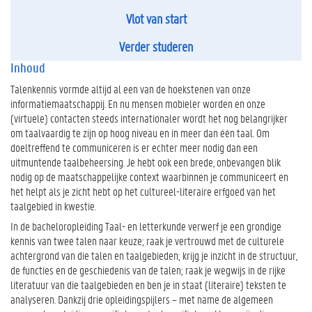
Vlot van start
Verder studeren
Inhoud
Talenkennis vormde altijd al een van de hoekstenen van onze
informatiemaatschappij. En nu mensen mobieler worden en onze
(virtuele) contacten steeds internationaler wordt het nog belangrijker
om taalvaardig te zijn op hoog niveau en in meer dan één taal. Om
doeltreffend te communiceren is er echter meer nodig dan een
uitmuntende taalbeheersing. Je hebt ook een brede, onbevangen blik
nodig op de maatschappelijke context waarbinnen je communiceert en
het helpt als je zicht hebt op het cultureel-literaire erfgoed van het
taalgebied in kwestie.
In de bacheloropleiding Taal- en letterkunde verwerf je een grondige
kennis van twee talen naar keuze; raak je vertrouwd met de culturele
achtergrond van die talen en taalgebieden; krijg je inzicht in de structuur,
de functies en de geschiedenis van de talen; raak je wegwijs in de rijke
literatuur van die taalgebieden en ben je in staat (literaire) teksten te
analyseren. Dankzij drie opleidingspijlers – met name de algemeen