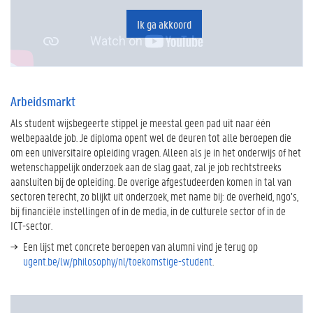
Ik ga akkoord
Arbeidsmarkt
Als student wijsbegeerte stippel je meestal geen pad uit naar één
welbepaalde job. Je diploma opent wel de deuren tot alle beroepen die
om een universitaire opleiding vragen. Alleen als je in het onderwijs of het
wetenschappelijk onderzoek aan de slag gaat, zal je job rechtstreeks
aansluiten bij de opleiding. De overige afgestudeerden komen in tal van
sectoren terecht, zo blijkt uit onderzoek, met name bij: de overheid, ngo’s,
bij financiële instellingen of in de media, in de culturele sector of in de
ICT-sector.
Een lijst met concrete beroepen van alumni vind je terug op
ugent.be/lw/philosophy/nl/toekomstige-student
.