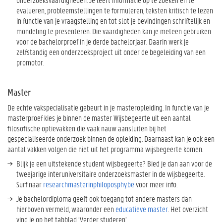
evalueren, probleemstellingen te formuleren, teksten kritisch te lezen
in functie van je vraagstelling en tot slot je bevindingen schriftelijk en
mondeling te presenteren. Die vaardigheden kan je meteen gebruiken
voor de bachelorproef in je derde bachelorjaar. Daarin werk je
zelfstandig een onderzoeksproject uit onder de begeleiding van een
promotor.
Master
De echte vakspecialisatie gebeurt in je masteropleiding. In functie van je
masterproef kies je binnen de master Wijsbegeerte uit een aantal
filosofische optievakken die vaak nauw aansluiten bij het
gespecialiseerde onderzoek binnen de opleiding. Daarnaast kan je ook een
aantal vakken volgen die niet uit het programma wijsbegeerte komen.
Blijk je een uitstekende student wijsbegeerte? Bied je dan aan voor de
tweejarige interuniversitaire onderzoeksmaster in de wijsbegeerte.
Surf naar
researchmasterinphiloposphy.be
voor meer info.
Je bachelordiploma geeft ook toegang tot andere masters dan
hierboven vermeld, waaronder een
educatieve master
. Het overzicht
vind je op het tabblad ‘Verder studeren’.