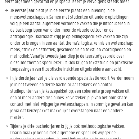
eerst algemeen gevormd en je specialiseert je vervolgens steeds meer.
Je
eerste jaar
biedt je in de eerste plaats een inleiding in de
menswetenschappen. Samen met studenten uit andere opleidingen
volg je een aantal algemeen vormende vakken die je introduceren in
de basisbegrippen van onder meer de visuele cultuur en de
antropologie. Daarnaast krijg je opleidingsspecifieke vakken die zijn
onder te brengen in een aantal thema's: logica, kennis en wetenschap;
mens, ethiek en esthetiek; geschiedenis en tekst; en vaardigheden en
methodiek. Vanaf je
tweede jaar
diep je de leerstof gespreid over
diezelfde thema's specifieker uit. Ook krijgen tekststudie en praktische
toepassingen van filosofische inzichten uitgebreidere aandacht.
In je
derde jaar
zet je die verdiepende specialisatie voort. Verder neem
je in het tweede en derde bachelorjaar telkens een aantal
studiepunten van je keuzepakket op, een coherente groep vakken uit
een of meer andere disciplines. Zo verzeker je je van het onmisbare
contact met niet-wijsgerige wetenschappen. In sommige gevallen kan
je via dat keuzepakket makkelijker overstappen naar een andere
master.
Tijdens je
drie bachelorjare
n krijg je ook methodologische vakken.
Daarin maak je kennis met algemene en specifiek wijsgerige
onderzoeksvaardigheden. Je leert informatie op te zoeken en te