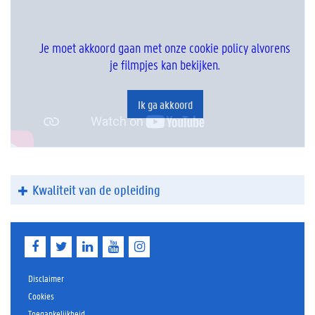
Je moet akkoord gaan met onze cookie policy alvorens
je filmpjes kan bekijken.
Ik ga akkoord
Kwaliteit van de opleiding
F
T
L
Y
I
a
w
i
o
n
c
i
n
u
s
e
t
k
T
t
Disclaimer
b
t
e
u
a
Cookies
o
e
d
b
g
Toegankelijkheid
o
r
I
e
r