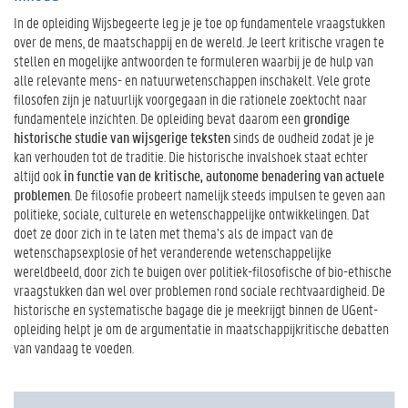
In de opleiding Wijsbegeerte leg je je toe op fundamentele vraagstukken
over de mens, de maatschappij en de wereld. Je leert kritische vragen te
stellen en mogelijke antwoorden te formuleren waarbij je de hulp van
alle relevante mens- en natuurwetenschappen inschakelt. Vele grote
filosofen zijn je natuurlijk voorgegaan in die rationele zoektocht naar
fundamentele inzichten. De opleiding bevat daarom een
grondige
historische studie van wijsgerige teksten
sinds de oudheid zodat je je
kan verhouden tot de traditie. Die historische invalshoek staat echter
altijd ook
in functie van de kritische, autonome benadering van actuele
problemen
. De filosofie probeert namelijk steeds impulsen te geven aan
politieke, sociale, culturele en wetenschappelijke ontwikkelingen. Dat
doet ze door zich in te laten met thema’s als de impact van de
wetenschapsexplosie of het veranderende wetenschappelijke
wereldbeeld, door zich te buigen over politiek-filosofische of bio-ethische
vraagstukken dan wel over problemen rond sociale rechtvaardigheid. De
historische en systematische bagage die je meekrijgt binnen de UGent-
opleiding helpt je om de argumentatie in maatschappijkritische debatten
van vandaag te voeden.