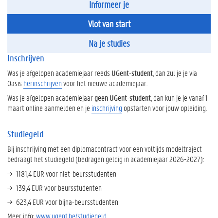
Informeer je
Vlot van start
Na je studies
Inschrijven
Was je afgelopen academiejaar reeds
UGent-student
, dan zul je je via
Oasis
herinschrijven
voor het nieuwe academiejaar.
Was je afgelopen academiejaar
geen UGent-student
, dan kun je je vanaf 1
maart online aanmelden en je
inschrijving
opstarten voor jouw opleiding.
Studiegeld
Bij inschrijving met een diplomacontract voor een voltijds modeltraject
bedraagt het studiegeld (bedragen geldig in academiejaar 2026-2027):
1181,4 EUR voor niet-beursstudenten
139,4 EUR voor beursstudenten
623,4 EUR voor bijna-beursstudenten
Meer info:
www.ugent.be/studiegeld