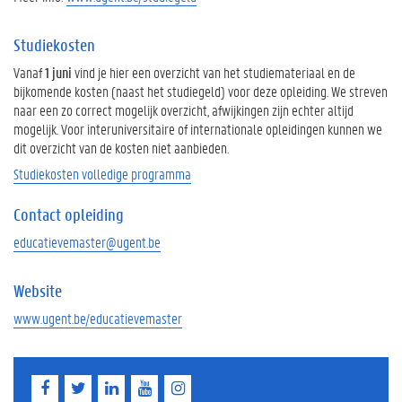
Studiekosten
Vanaf
1 juni
vind je hier een overzicht van het studiemateriaal en de
bijkomende kosten (naast het studiegeld) voor deze opleiding. We streven
naar een zo correct mogelijk overzicht, afwijkingen zijn echter altijd
mogelijk. Voor interuniversitaire of internationale opleidingen kunnen we
dit overzicht van de kosten niet aanbieden.
Studiekosten volledige programma
Contact opleiding
educatievemaster@ugent.be
Website
www.ugent.be/educatievemaster
F
T
L
Y
I
a
w
i
o
n