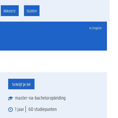
Akkoord
Sluiten
In English
Schrijf je in!
master-na-bacheloropleiding
1 jaar
60 studiepunten