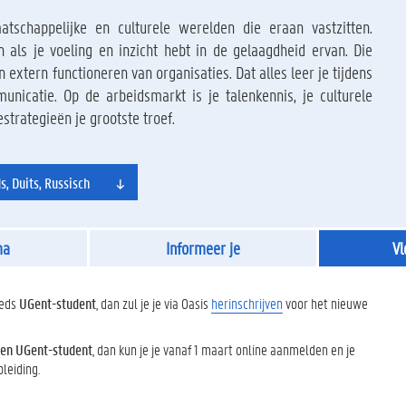
tschappelijke en culturele werelden die eraan vastzitten.
 als je voeling en inzicht hebt in de gelaagdheid ervan. Die
n extern functioneren van organisaties. Dat alles leer je tijdens
nicatie. Op de arbeidsmarkt is je talenkennis, je culturele
strategieën je grootste troef.
s, Duits, Russisch
ma
Informeer je
Vl
eeds
UGent-student
, dan zul je je via Oasis
herinschrijven
voor het nieuwe
en UGent-student
, dan kun je je vanaf 1 maart online aanmelden en je
leiding.