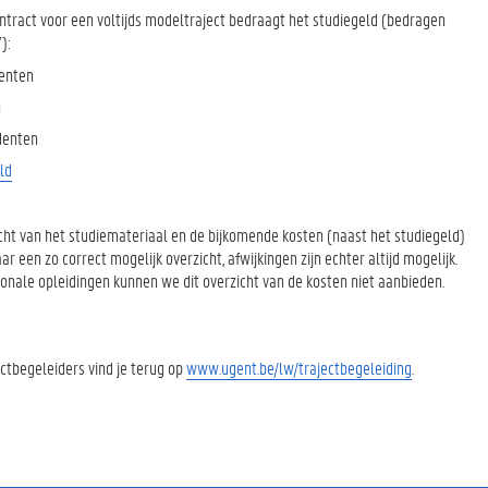
ontract voor een voltijds modeltraject bedraagt het studiegeld (bedragen
):
denten
n
denten
ld
zicht van het studiemateriaal en de bijkomende kosten (naast het studiegeld)
r een zo correct mogelijk overzicht, afwijkingen zijn echter altijd mogelijk.
tionale opleidingen kunnen we dit overzicht van de kosten niet aanbieden.
ctbegeleiders vind je terug op
www.ugent.be/lw/trajectbegeleiding
.