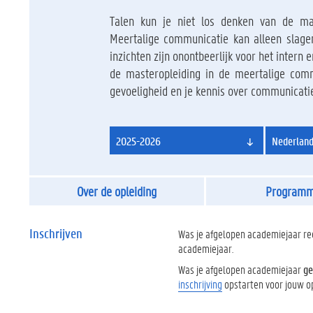
Talen kun je niet los denken van de maa
Meertalige communicatie kan alleen slagen
inzichten zijn onontbeerlijk voor het intern e
de masteropleiding in de meertalige commu
gevoeligheid en je kennis over communicatie
2025-2026
Nederland
Over de opleiding
Program
Inschrijven
Was je afgelopen academiejaar r
academiejaar.
Was je afgelopen academiejaar
ge
inschrijving
opstarten voor jouw op