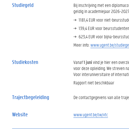
Studiegeld
Bij inschrijving met een diplomac
geldig in academiejaar 2026-2027
1181,4 EUR voor niet-beursstu
139,4 EUR voor beursstudente
623,4 EUR voor bijna-beursstu
Meer info:
www.ugent.be/studiege
Studiekosten
Vanaf
1 juni
vind je hier een over
voor deze opleiding. We streven naa
Voor interuniversitaire of interna
Rapport niet beschikbaar
Trajectbegeleiding
De contactgegevens van alle traje
Website
www.ugent.be/lw/vtc