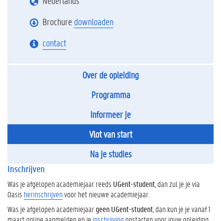
Nederlands
Brochure
downloaden
contact
Over de opleiding
Programma
Informeer je
Vlot van start
Na je studies
Inschrijven
Was je afgelopen academiejaar reeds
UGent-student
, dan zul je je via
Oasis
herinschrijven
voor het nieuwe academiejaar.
Was je afgelopen academiejaar
geen UGent-student
, dan kun je je vanaf 1
maart online aanmelden en je
inschrijving
opstarten voor jouw opleiding.