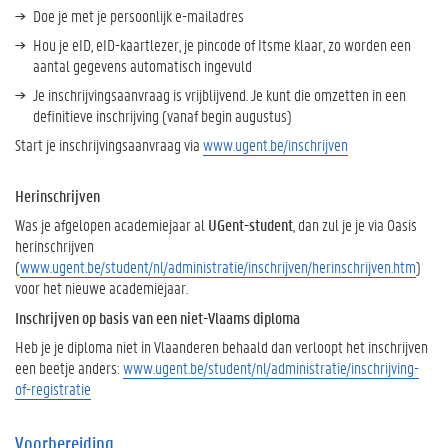
Doe je met je persoonlijk e-mailadres
Hou je eID, eID-kaartlezer, je pincode of Itsme klaar, zo worden een
aantal gegevens automatisch ingevuld
Je inschrijvingsaanvraag is vrijblijvend. Je kunt die omzetten in een
definitieve inschrijving (vanaf begin augustus)
Start je inschrijvingsaanvraag via
www.ugent.be/inschrijven
Herinschrijven
Was je afgelopen academiejaar al
UGent-student
, dan zul je je via Oasis
herinschrijven
(
www.ugent.be/student/nl/administratie/inschrijven/herinschrijven.htm
)
voor het nieuwe academiejaar.
Inschrijven op basis van een niet-Vlaams diploma
Heb je je diploma niet in Vlaanderen behaald dan verloopt het inschrijven
een beetje anders:
www.ugent.be/student/nl/administratie/inschrijving-
of-registratie
Voorbereiding