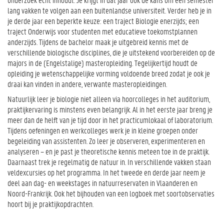
lang vakken te volgen aan een buitenlandse universiteit. Verder heb je in
je derde jaar een beperkte keuze: een traject Biologie enerzijds; een
traject Onderwijs voor studenten met educatieve toekomstplannen
anderzijds. Tijdens de bachelor maak je uitgebreid kennis met de
verschillende biologische disciplines, die je uitstekend voorbereiden op de
majors in de (Engelstalige) masteropleiding. Tegelijkertijd houdt de
opleiding je wetenschappelijke vorming voldoende breed zodat je ook je
draai kan vinden in andere, verwante masteropleidingen.
Natuurlijk leer je biologie niet alleen via hoorcolleges in het auditorium,
praktijkervaring is minstens even belangrijk. Al in het eerste jaar breng je
meer dan de helft van je tijd door in het practicumlokaal of laboratorium.
Tijdens oefeningen en werkcolleges werk je in kleine groepen onder
begeleiding van assistenten. Zo leer je observeren, experimenteren en
analyseren – en je past je theoretische kennis meteen toe in de praktijk.
Daarnaast trek je regelmatig de natuur in. In verschillende vakken staan
veldexcursies op het programma. In het tweede en derde jaar neem je
deel aan dag- en weekstages in natuurreservaten in Vlaanderen en
Noord-Frankrijk. Ook het bijhouden van een logboek met soortobservaties
hoort bij je praktijkopdrachten.