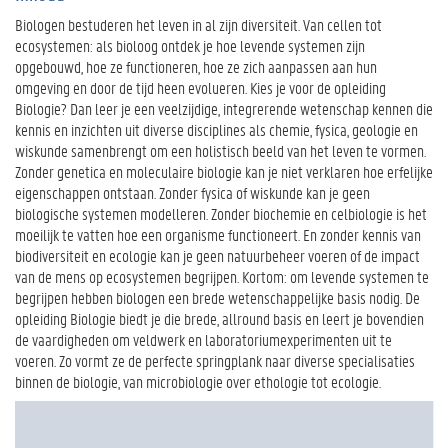
Biologen bestuderen het leven in al zijn diversiteit. Van cellen tot
ecosystemen: als bioloog ontdek je hoe levende systemen zijn
opgebouwd, hoe ze functioneren, hoe ze zich aanpassen aan hun
omgeving en door de tijd heen evolueren. Kies je voor de opleiding
Biologie? Dan leer je een veelzijdige, integrerende wetenschap kennen die
kennis en inzichten uit diverse disciplines als chemie, fysica, geologie en
wiskunde samenbrengt om een holistisch beeld van het leven te vormen.
Zonder genetica en moleculaire biologie kan je niet verklaren hoe erfelijke
eigenschappen ontstaan. Zonder fysica of wiskunde kan je geen
biologische systemen modelleren. Zonder biochemie en celbiologie is het
moeilijk te vatten hoe een organisme functioneert. En zonder kennis van
biodiversiteit en ecologie kan je geen natuurbeheer voeren of de impact
van de mens op ecosystemen begrijpen. Kortom: om levende systemen te
begrijpen hebben biologen een brede wetenschappelijke basis nodig. De
opleiding Biologie biedt je die brede, allround basis en leert je bovendien
de vaardigheden om veldwerk en laboratoriumexperimenten uit te
voeren. Zo vormt ze de perfecte springplank naar diverse specialisaties
binnen de biologie, van microbiologie over ethologie tot ecologie.