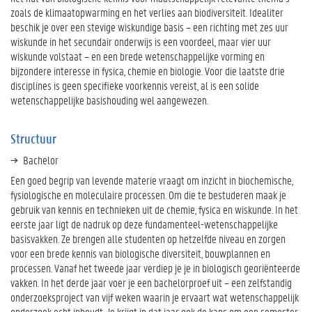
zoals de klimaatopwarming en het verlies aan biodiversiteit. Idealiter
beschik je over een stevige wiskundige basis – een richting met zes uur
wiskunde in het secundair onderwijs is een voordeel, maar vier uur
wiskunde volstaat – en een brede weten­schappelijke vorming en
bijzondere interesse in fysica, chemie en biologie. Voor die laatste drie
disciplines is geen specifieke voorkennis vereist, al is een solide
wetenschappelijke basishouding wel aangewezen.
Structuur
Bachelor
Een goed begrip van levende materie vraagt om inzicht in biochemische,
fysiologische en moleculaire processen. Om die te bestuderen maak je
gebruik van kennis en technieken uit de chemie, fysica en wiskunde. In het
eerste jaar ligt de nadruk op deze fundamenteel-wetenschappelijke
basisvakken. Ze brengen alle studenten op hetzelfde niveau en zorgen
voor een brede kennis van biologische diversiteit, bouwplannen en
processen. Vanaf het tweede jaar verdiep je je in biologisch georiënteerde
vakken. In het derde jaar voer je een bachelorproef uit – een zelfstandig
onderzoeksproject van vijf weken waarin je ervaart wat wetenschappelijk
onderzoek echt inhoudt. Je krijgt in dat jaar ook de kans om een semester